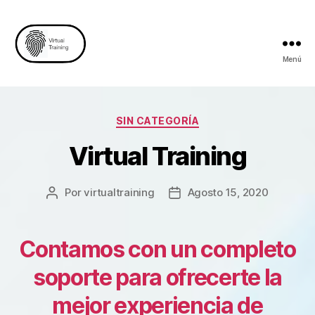
Menú
Categorías
SIN CATEGORÍA
Virtual Training
Por
virtualtraining
Agosto 15, 2020
Autor
Fecha
de
de
la
publicación
Entrada
Contamos con un completo
soporte para ofrecerte la
mejor experiencia de